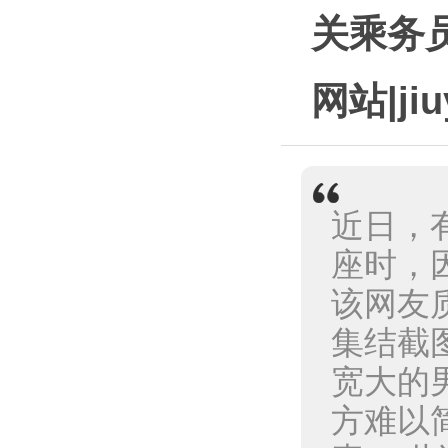
关乘务员
网站|jiu
近日，
座时，
该网友
集结截
宽大的
方难以