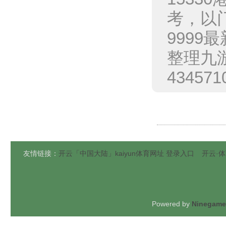
考，以
9999
整理九游
43457
友情链接：
开云「中国大陆」kaiyun体育网址 登录入口
开云·体
Powered by
Ninegam