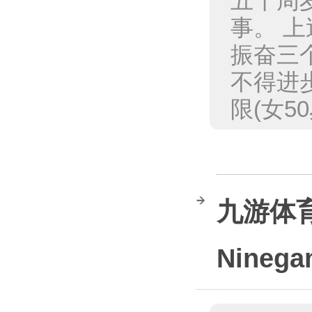
五十周
事。 
振奋三
不得进
限(女50
九游体育
Nineg