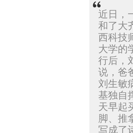
近日，
和了大
西科技
大学的
行后，
说，爸
刘生敏
基独自
天早起
脚、推
写成了诗