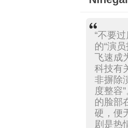
“不要
的“演
飞速成
科技有
非摒除
度整容
的脸部
硬，便
剧是热