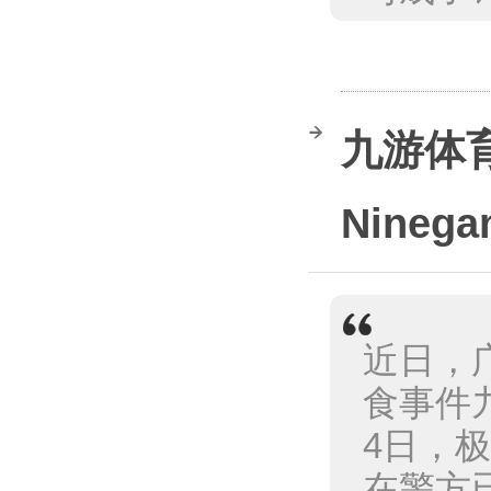
九游体
Nineg
近日，
食事件
4日，
在警方